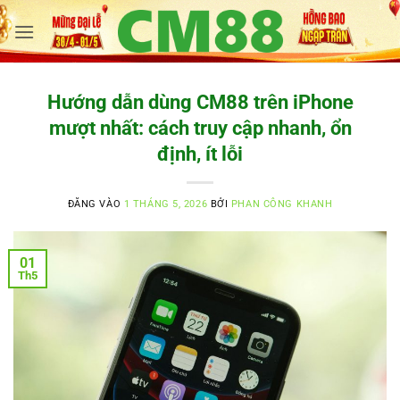
Bỏ
qua
nội
dung
Hướng dẫn dùng CM88 trên iPhone
mượt nhất: cách truy cập nhanh, ổn
định, ít lỗi
ĐĂNG VÀO
1 THÁNG 5, 2026
BỞI
PHAN CÔNG KHANH
01
Th5