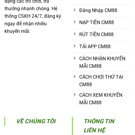
dạng các trò chơi, trả
thưởng nhanh chóng. Hệ
Đăng Nhập CM88
thống CSKH 24/7, đăng ký
NẠP TIỀN CM88
ngay để nhận nhiều
khuyến mãi.
RÚT TIỀN CM88
TẢI APP CM88
CÁCH NHẬN KHUYẾN
MÃI CM88
CÁCH CHƠI THỬ TẠI
CM88
CÁCH XEM KHUYẾN
MÃI CM88
VỀ CHÚNG TÔI
THÔNG TIN
LIÊN HỆ