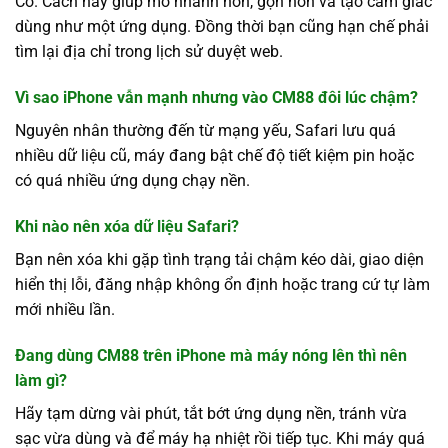
Có. Cách này giúp mở nhanh hơn, gọn hơn và tạo cảm giác
dùng như một ứng dụng. Đồng thời bạn cũng hạn chế phải
tìm lại địa chỉ trong lịch sử duyệt web.
Vì sao iPhone vẫn mạnh nhưng vào CM88 đôi lúc chậm?
Nguyên nhân thường đến từ mạng yếu, Safari lưu quá
nhiều dữ liệu cũ, máy đang bật chế độ tiết kiệm pin hoặc
có quá nhiều ứng dụng chạy nền.
Khi nào nên xóa dữ liệu Safari?
Bạn nên xóa khi gặp tình trạng tải chậm kéo dài, giao diện
hiển thị lỗi, đăng nhập không ổn định hoặc trang cứ tự làm
mới nhiều lần.
Đang dùng CM88 trên iPhone mà máy nóng lên thì nên
làm gì?
Hãy tạm dừng vài phút, tắt bớt ứng dụng nền, tránh vừa
sạc vừa dùng và để máy hạ nhiệt rồi tiếp tục. Khi máy quá