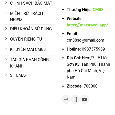
CHÍNH SÁCH BẢO MẬT
Thương Hiệu
:
CM88
MIỄN TRỪ TRÁCH
Website
:
NHIỆM
https://maxtravel.app/
ĐIỀU KHOẢN SỬ DỤNG
Email
:
QUYỀN RIÊNG TƯ
cm88so@gmail.com
Hotline
:
0987375989
KHUYẾN MÃI CM88
Địa Chỉ
:
Hẻm/7 Lê Liễu,
TÁC GIẢ PHAN CÔNG
Sơn Kỳ, Tân Phú, Thành
KHANH
phố Hồ Chí Minh, Việt
SITEMAP
Nam
Zipcode
: 700000