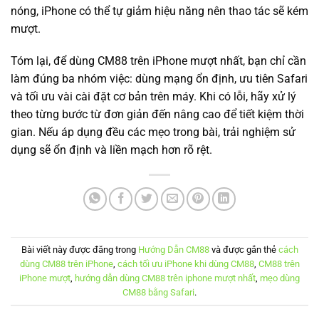
nóng, iPhone có thể tự giảm hiệu năng nên thao tác sẽ kém
mượt.
Tóm lại, để dùng CM88 trên iPhone mượt nhất, bạn chỉ cần
làm đúng ba nhóm việc: dùng mạng ổn định, ưu tiên Safari
và tối ưu vài cài đặt cơ bản trên máy. Khi có lỗi, hãy xử lý
theo từng bước từ đơn giản đến nâng cao để tiết kiệm thời
gian. Nếu áp dụng đều các mẹo trong bài, trải nghiệm sử
dụng sẽ ổn định và liền mạch hơn rõ rệt.
Bài viết này được đăng trong
Hướng Dẫn CM88
và được gắn thẻ
cách
dùng CM88 trên iPhone
,
cách tối ưu iPhone khi dùng CM88
,
CM88 trên
iPhone mượt
,
hướng dẫn dùng CM88 trên iphone mượt nhất
,
mẹo dùng
CM88 bằng Safari
.