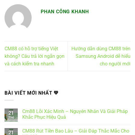
PHAN CÔNG KHANH
CM88 có hỗ trợ tiếng Việt
Hướng dẫn dùng CM88 trên
không? Câu trả lời ngắn gọn
Samsung Android dễ hiểu
và cách kiểm tra nhanh
cho người mới
BÀI VIẾT MỚI NHẤT ️💚
Cm88 Lỗi Xác Minh – Nguyên Nhân Và Giải Pháp
21
Khắc Phục Hiệu Quả
Th6
Không
có
CM88 Rút Tiền Bao Lâu – Giải Đáp Thắc Mắc Cho
bình
21