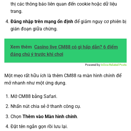
thị các thông báo liên quan đến cookie hoặc dữ liệu
trang.
Đăng nhập trên mạng ổn định
để giảm nguy cơ phiên bị
gián đoạn giữa chừng.
Xem thêm
Casino live CM88 có gì hấp dẫn? 6 điểm
đáng chú ý trước khi chơi
Powered by
Inline Related Posts
Một mẹo rất hữu ích là thêm CM88 ra màn hình chính để
mở nhanh như một ứng dụng.
Mở CM88 bằng Safari.
Nhấn nút chia sẻ ở thanh công cụ.
Chọn
Thêm vào Màn hình chính
.
Đặt tên ngắn gọn rồi lưu lại.