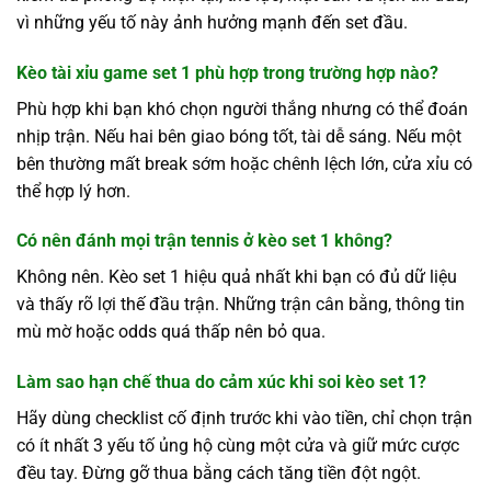
vì những yếu tố này ảnh hưởng mạnh đến set đầu.
Kèo tài xỉu game set 1 phù hợp trong trường hợp nào?
Phù hợp khi bạn khó chọn người thắng nhưng có thể đoán
nhịp trận. Nếu hai bên giao bóng tốt, tài dễ sáng. Nếu một
bên thường mất break sớm hoặc chênh lệch lớn, cửa xỉu có
thể hợp lý hơn.
Có nên đánh mọi trận tennis ở kèo set 1 không?
Không nên. Kèo set 1 hiệu quả nhất khi bạn có đủ dữ liệu
và thấy rõ lợi thế đầu trận. Những trận cân bằng, thông tin
mù mờ hoặc odds quá thấp nên bỏ qua.
Làm sao hạn chế thua do cảm xúc khi soi kèo set 1?
Hãy dùng checklist cố định trước khi vào tiền, chỉ chọn trận
có ít nhất 3 yếu tố ủng hộ cùng một cửa và giữ mức cược
đều tay. Đừng gỡ thua bằng cách tăng tiền đột ngột.