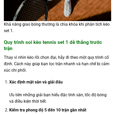
Khả năng giao bóng thường là chìa khóa khi phân tích kèo
set 1.
Quy trình soi kèo tennis set 1 dễ thắng trước
trận
Thay vì nhìn kèo rồi chọn đại, hãy đi theo một quy trình cố
định. Cách này giúp bạn lọc trận nhanh và hạn chế bị cảm
xúc chi phối.
Xác định mặt sân và giải đấu
Ưu tiên những giải bạn hiểu đặc tính sân, tốc độ bóng
và điều kiện thời tiết.
Kiểm tra phong độ 5 đến 10 trận gần nhất