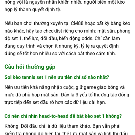
nóng vội là nguyên nhân khiến nhiều người biến một kèo
hợp lý thành quyết định tệ.
Nếu bạn chơi thường xuyên tại CM88 hoặc bất kỳ bảng kèo
nào khác, hãy tạo checklist riêng cho mình: mặt sân, phong
độ set 1, thể lực, đối đầu, biến động odds. Chỉ cần làm
đúng quy trình và chọn ít nhưng kỹ, tỷ lệ ra quyết định
đúng sẽ tốt hơn nhiều so với cách bắt theo cảm tính.
Câu hỏi thường gặp
Soi kèo tennis set 1 nên ưu tiên chỉ số nào nhất?
Nên ưu tiên khả năng nhập cuộc, giữ game giao bóng và
mức độ phù hợp mặt sân. Đây là 3 yếu tố thường tác động
trực tiếp đến set đầu rõ hơn các dữ liệu dài hạn.
Có nên chỉ nhìn head-to-head để bắt kèo set 1 không?
Không. Đối đầu chỉ là dữ liệu tham khảo. Bạn vẫn phải
kiểm tra phong độ hiện tại, thể lực, mặt sân và lịch thi đấu,