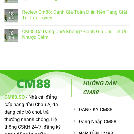
–
ở
Nguyên
CM88
Không
Nhân
Rút
có
Review Cm88: Đánh Giá Toàn Diện Nền Tảng Giải
Và
Tiền
bình
18
Giải
Bao
luận
Trí Trực Tuyến
Th6
Pháp
Lâu
ở
Khắc
–
Cm88
Không
Phục
Giải
Có
có
CM88 Có Đáng Chơi Không? Đánh Giá Chi Tiết Ưu
Hiệu
Đáp
An
bình
18
Quả
Thắc
Toàn
luận
Nhược Điểm
Th6
Mắc
Không?
ở
Cho
Đánh
Review
Không
Hội
Giá
Cm88:
có
Viên
Bảo
Đánh
bình
Mật
Giá
luận
Và
Toàn
ở
Uy
Diện
CM88
Tín
Nền
Có
Nền
Tảng
Đáng
Tảng
Giải
Chơi
Trí
Không?
HƯỚNG DẪN
Trực
Đánh
Tuyến
Giá
Chi
CM88
Tiết
CM88.SO
- Nhà cái đẳng
Ưu
Nhược
cấp hàng đầu Châu Á, đa
Điểm
ĐĂNG KÝ CM88
dạng các trò chơi, trả
thưởng nhanh chóng. Hệ
Đăng Nhập CM88
thống CSKH 24/7, đăng ký
NẠP TIỀN CM88