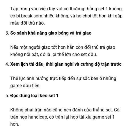
Tập trung vào việc tay vợt có thường thắng set 1 không,
có bị break sớm nhiều không, và họ chơi tốt hơn khi gặp
mẫu đối thủ nào.
So sánh khả năng giao bóng và trả giao
Nếu một người giao tốt hơn hẳn còn đối thủ trả giao
không nổi bật, đó là lợi thế lớn cho set đầu.
Xem lịch thi đấu, thời gian nghỉ và cường độ trận trước
Thể lực ảnh hưởng trực tiếp đến sự sắc bén ở những
game đầu tiên.
Đọc đúng loại kèo set 1
Không phải trận nào cũng nên đánh cửa thắng set. Có
trận hợp handicap, có trận lại hợp tài xỉu game set 1
hơn.