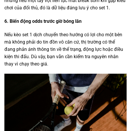
nhưng nếu một tay vợt liên tục mất break sớm khi gặp kiểu
chơi của đối thủ, đó là dữ liệu đáng lưu ý cho set 1.
6. Biến động odds trước giờ bóng lăn
Nếu kèo set 1 dịch chuyển theo hướng có lợi cho một bên
mà không phải do tin đồn vô căn cứ, thị trường có thể
đang phản ánh thông tin về thể trạng, động lực hoặc điều
kiện thi đấu. Dù vậy, bạn vẫn cần kiểm tra nguyên nhân
thay vì chạy theo giá.