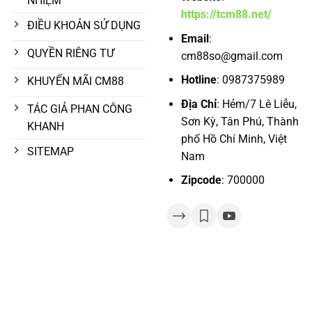
NHIỆM
https://tcm88.net/
ĐIỀU KHOẢN SỬ DỤNG
Email
:
QUYỀN RIÊNG TƯ
cm88so@gmail.com
Hotline
:
0987375989
KHUYẾN MÃI CM88
Địa Chỉ
:
Hẻm/7 Lê Liễu,
TÁC GIẢ PHAN CÔNG
Sơn Kỳ, Tân Phú, Thành
KHANH
phố Hồ Chí Minh, Việt
SITEMAP
Nam
Zipcode
: 700000