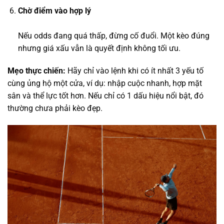
Chờ điểm vào hợp lý
Nếu odds đang quá thấp, đừng cố đuổi. Một kèo đúng
nhưng giá xấu vẫn là quyết định không tối ưu.
Mẹo thực chiến:
Hãy chỉ vào lệnh khi có ít nhất 3 yếu tố
cùng ủng hộ một cửa, ví dụ: nhập cuộc nhanh, hợp mặt
sân và thể lực tốt hơn. Nếu chỉ có 1 dấu hiệu nổi bật, đó
thường chưa phải kèo đẹp.