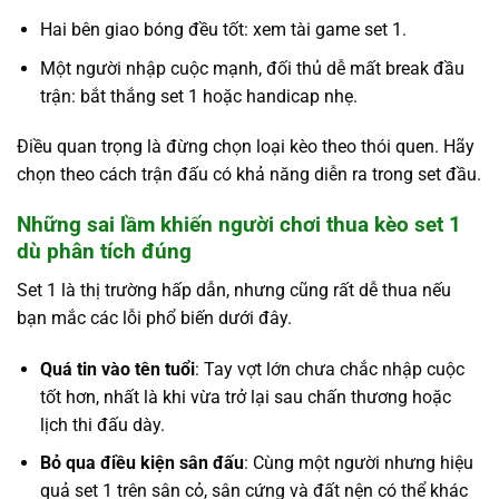
Hai bên giao bóng đều tốt: xem tài game set 1.
Một người nhập cuộc mạnh, đối thủ dễ mất break đầu
trận: bắt thắng set 1 hoặc handicap nhẹ.
Điều quan trọng là đừng chọn loại kèo theo thói quen. Hãy
chọn theo cách trận đấu có khả năng diễn ra trong set đầu.
Những sai lầm khiến người chơi thua kèo set 1
dù phân tích đúng
Set 1 là thị trường hấp dẫn, nhưng cũng rất dễ thua nếu
bạn mắc các lỗi phổ biến dưới đây.
Quá tin vào tên tuổi
: Tay vợt lớn chưa chắc nhập cuộc
tốt hơn, nhất là khi vừa trở lại sau chấn thương hoặc
lịch thi đấu dày.
Bỏ qua điều kiện sân đấu
: Cùng một người nhưng hiệu
quả set 1 trên sân cỏ, sân cứng và đất nện có thể khác